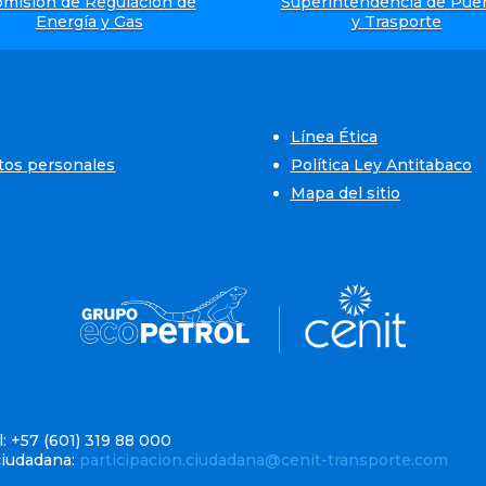
misión de Regulación de
Superintendencia de Pue
Energía y Gas
y Trasporte
Línea Ética
atos personales
Política Ley Antitabaco
Mapa del sitio
: +57 (601) 319 88 000
ciudadana:
participacion.ciudadana@cenit-transporte.com