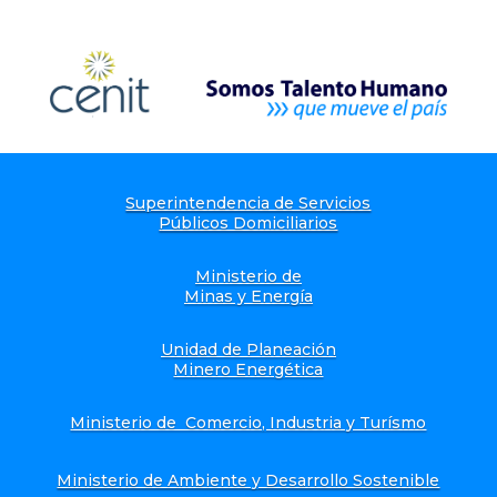
Superintendencia de Servicios
Públicos Domiciliarios
Ministerio de
Minas y Energía
Unidad de Planeación
Minero Energética
Ministerio de Comercio, Industria y Turísmo
Ministerio de Ambiente y Desarrollo Sostenible