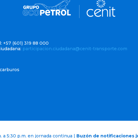
: +57 (601) 319 88 000
ciudadana:
participacion.ciudadana@cenit-transporte.com
ocarburos
. a 5:30 p.m. en jornada continua |
Buzón de notificaciones j